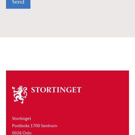
Send
Om
stortinget
Stortinget
Postboks 1700 Sentrum
0026 Oslo