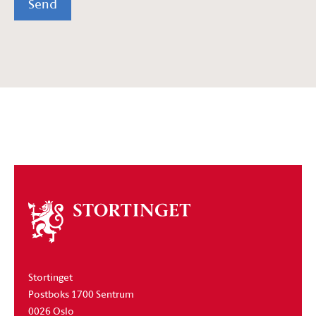
Send
Om
stortinget
Stortinget
Postboks 1700 Sentrum
0026 Oslo