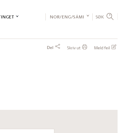
TINGET
NOR/ENG/SÁMI
SØK
Del
Skriv ut
Meld feil