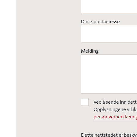
Din e-postadresse
Melding
Ved å sende inn dett
Opplysningene vil ik
personvernerklæring
Dette nettstedet er besky