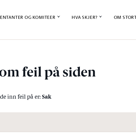
ENTANTER OG KOMITEER
HVA SKJER?
OM STOR
om feil på siden
Sak
e inn feil på er: