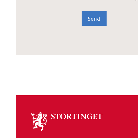
Send
Om
stortinget