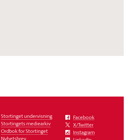
Stortinget undervisning
Facebook
Stortingets mediearkiv
X/Twitter
Ordbok for Stortinget
Instagram
Nyhetsbrev
LinkedIn