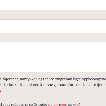
e skjemaet, samtykker jeg i at Stortinget kan lagre opplysningene j
ke bli brukt til annet enn å kunne gjennomføre den bestilte tjene
.
ttet av reCaptcha, se Googles
personvern
og
vilkår
.