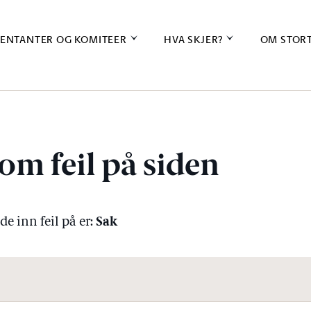
ENTANTER OG KOMITEER
HVA SKJER?
OM STOR
om feil på siden
Sak
e inn feil på er: