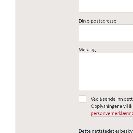
Din e-postadresse
Melding
Ved å sende inn dett
Opplysningene vil ik
personvernerklæring
Dette nettstedet er besky