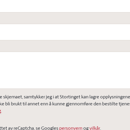
e skjemaet, samtykker jeg i at Stortinget kan lagre opplysningene j
ke bli brukt til annet enn å kunne gjennomføre den bestilte tjene
.
ttet av reCaptcha, se Googles
personvern
og
vilkår
.