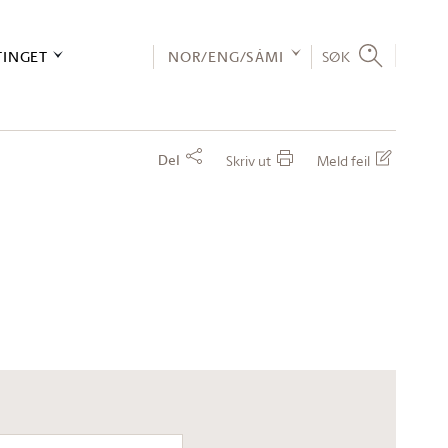
TINGET
NOR/ENG/SÁMI
SØK
Del
Skriv ut
Meld feil