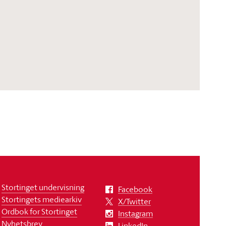
Stortinget undervisning
Facebook
Stortingets mediearkiv
X/Twitter
Ordbok for Stortinget
Instagram
Nyhetsbrev
LinkedIn