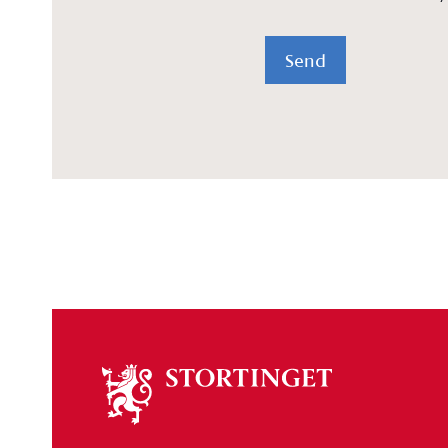
Send
Om
stortinget