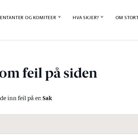
ENTANTER OG KOMITEER
HVA SKJER?
OM STOR
om feil på siden
Sak
e inn feil på er: