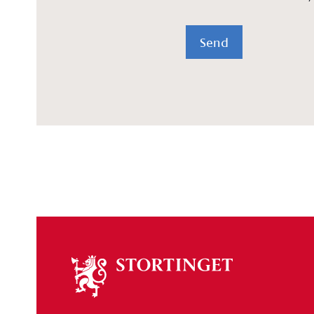
Send
Om
stortinget