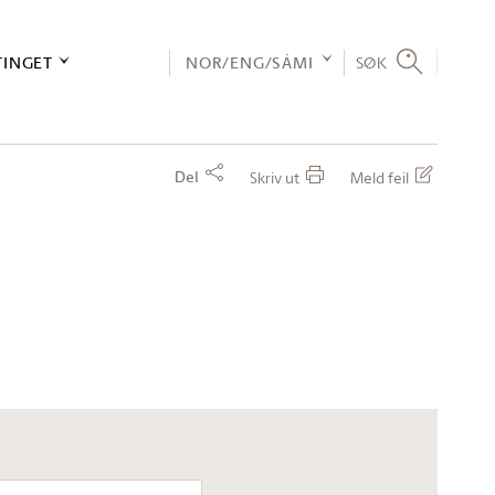
TINGET
NOR/ENG/SÁMI
SØK
Del
Skriv ut
Meld feil