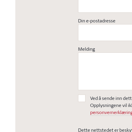
Din e-postadresse
Melding
Ved å sende inn dett
Opplysningene vil ik
personvernerklæring
Dette nettstedet er besky