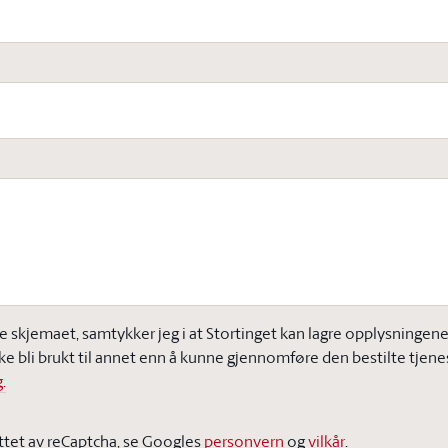
e skjemaet, samtykker jeg i at Stortinget kan lagre opplysningene j
ke bli brukt til annet enn å kunne gjennomføre den bestilte tjene
.
ttet av reCaptcha, se Googles
personvern
og
vilkår
.