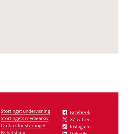
Stortinget undervisning
Facebook
Stortingets mediearkiv
X/Twitter
Ordbok for Stortinget
Instagram
Nyhetsbrev
LinkedIn