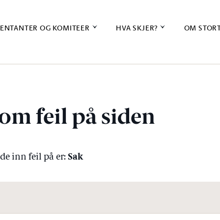
ENTANTER OG KOMITEER
HVA SKJER?
OM STOR
om feil på siden
Sak
e inn feil på er: