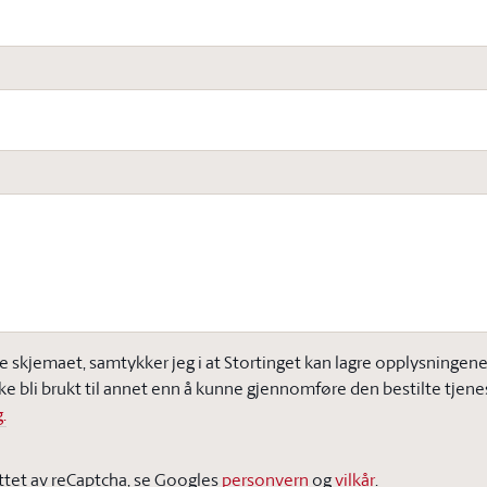
e skjemaet, samtykker jeg i at Stortinget kan lagre opplysningene j
ke bli brukt til annet enn å kunne gjennomføre den bestilte tjene
.
ttet av reCaptcha, se Googles
personvern
og
vilkår
.