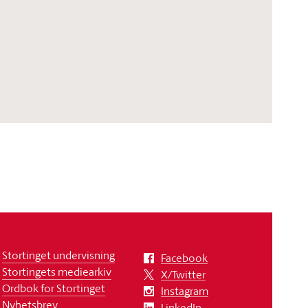
Stortinget undervisning
Facebook
Stortingets mediearkiv
X/Twitter
Ordbok for Stortinget
Instagram
Nyhetsbrev
LinkedIn