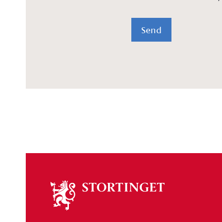
Send
Om
stortinget