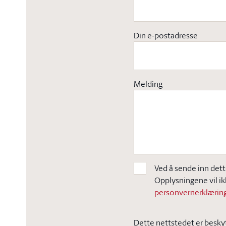
Din e-postadresse
Melding
Ved å sende inn dett
Opplysningene vil ik
personvernerklæring
Dette nettstedet er besky