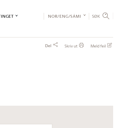
TINGET
NOR/ENG/SÁMI
SØK
Del
Skriv ut
Meld feil