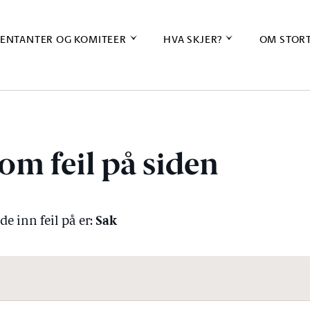
ENTANTER OG KOMITEER
HVA SKJER?
OM STOR
om feil på siden
Sak
e inn feil på er: