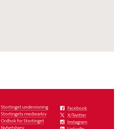
Stortinget undervisning
Facebook
Stortingets mediearkiv
X/Twitter
Ordbok for Stortinget
Instagram
Nyhetsbrev
LinkedIn