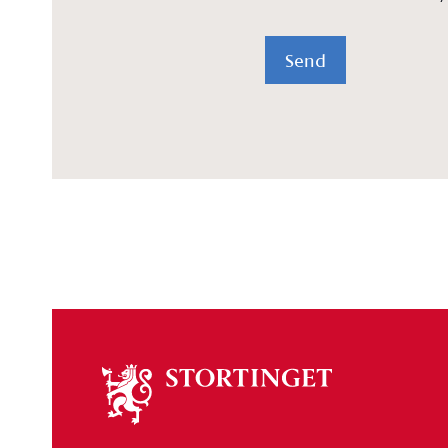
Send
Om
stortinget