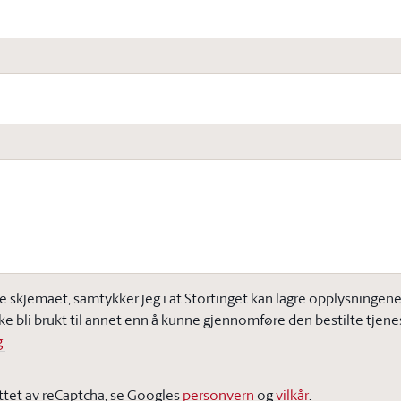
e skjemaet, samtykker jeg i at Stortinget kan lagre opplysningene j
ke bli brukt til annet enn å kunne gjennomføre den bestilte tjene
.
ttet av reCaptcha, se Googles
personvern
og
vilkår
.