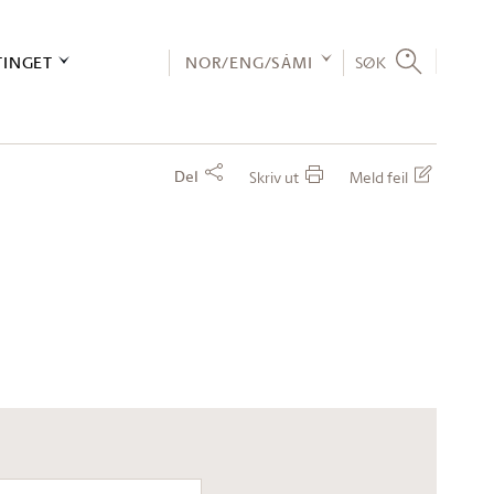
TINGET
NOR/ENG/SÁMI
SØK
Del
Skriv ut
Meld feil