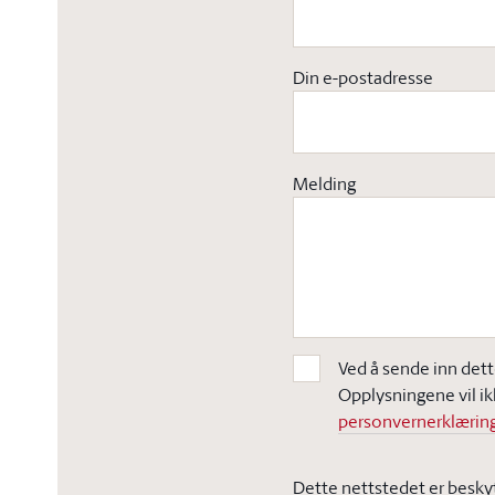
Din e-postadresse
Melding
Ved å sende inn dett
Opplysningene vil ik
personvernerklæring
Dette nettstedet er besky