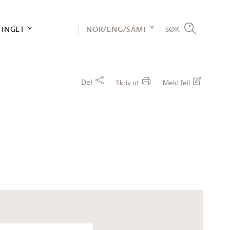
TINGET
NOR/ENG/SÁMI
SØK
Del
Skriv ut
Meld feil