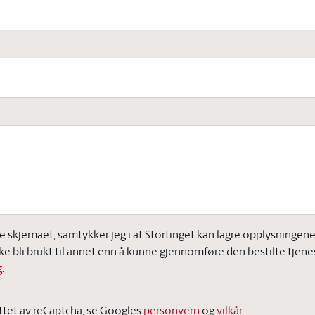
e skjemaet, samtykker jeg i at Stortinget kan lagre opplysningene j
ke bli brukt til annet enn å kunne gjennomføre den bestilte tjene
.
ttet av reCaptcha, se Googles
personvern
og
vilkår
.