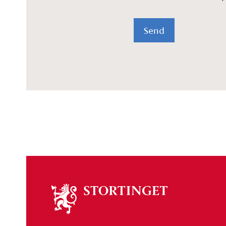
Send
Om
stortinget