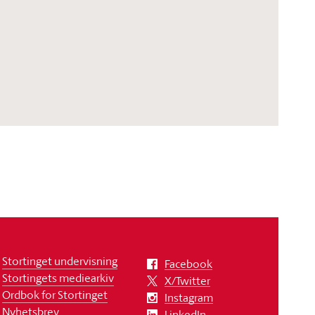
Stortinget undervisning
Facebook
Stortingets mediearkiv
X/Twitter
Ordbok for Stortinget
Instagram
Nyhetsbrev
LinkedIn