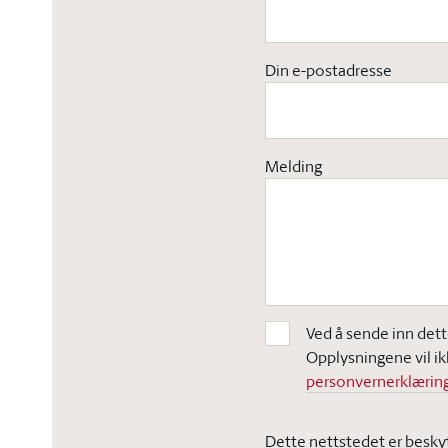
Din e-postadresse
Melding
Ved å sende inn dett
Opplysningene vil ik
personvernerklæring
Dette nettstedet er besky