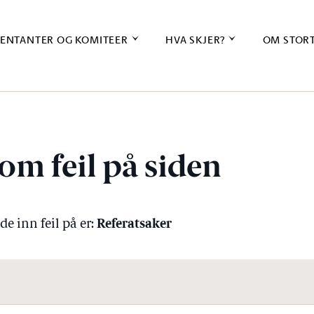
ENTANTER OG KOMITEER
HVA SKJER?
OM STOR
om feil på siden
Referatsaker
e inn feil på er: