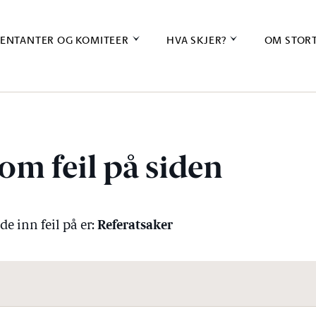
ENTANTER OG KOMITEER
HVA SKJER?
OM STOR
om feil på siden
Referatsaker
e inn feil på er: