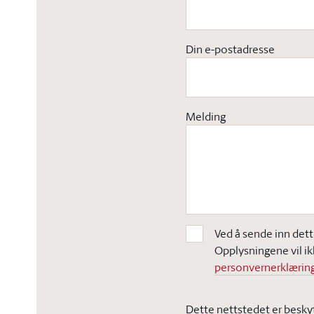
Din e-postadresse
Melding
Ved å sende inn dett
Opplysningene vil ik
personvernerklæring
Dette nettstedet er besky