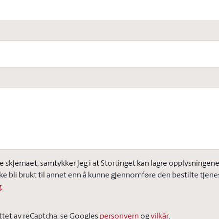
e skjemaet, samtykker jeg i at Stortinget kan lagre opplysningene j
ke bli brukt til annet enn å kunne gjennomføre den bestilte tjene
.
ttet av reCaptcha, se Googles
personvern
og
vilkår
.