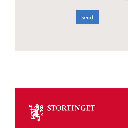
Send
Om
stortinget