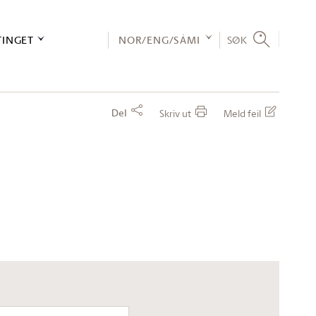
TINGET
NOR/ENG/SÁMI
SØK
Del
Skriv ut
Meld feil