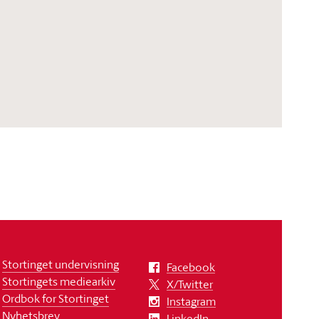
Stortinget undervisning
Facebook
Stortingets mediearkiv
X/Twitter
Ordbok for Stortinget
Instagram
Nyhetsbrev
LinkedIn