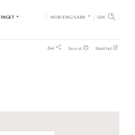
TINGET
NOR/ENG/SÁMI
SØK
Del
Skriv ut
Meld feil