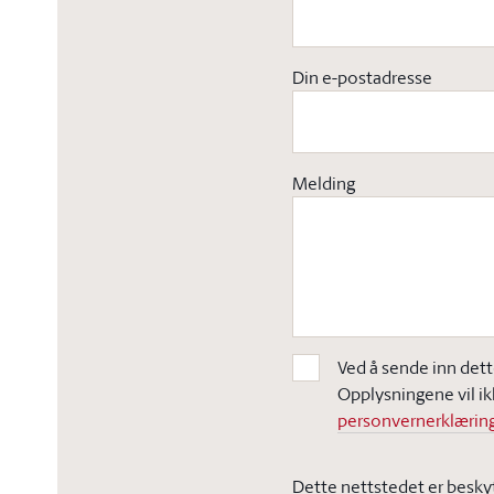
Din e-postadresse
Melding
Ved å sende inn dett
Opplysningene vil ik
personvernerklæring
Dette nettstedet er besky