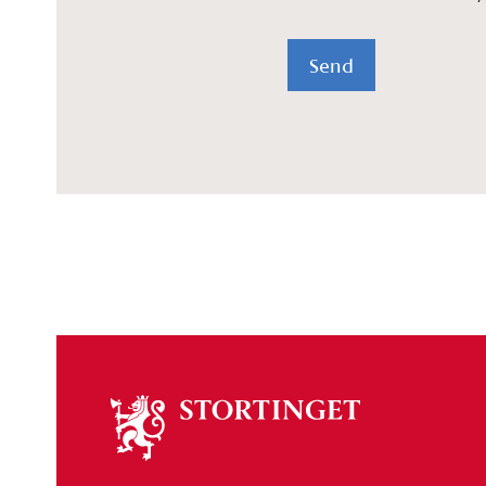
Send
Om
stortinget