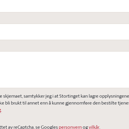
e skjemaet, samtykker jeg i at Stortinget kan lagre opplysningene j
ke bli brukt til annet enn å kunne gjennomføre den bestilte tjene
.
ttet av reCaptcha, se Googles
personvern
og
vilkår
.