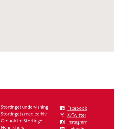
Stortinget undervisning
Facebook
Stortingets mediearkiv
X/Twitter
Ordbok for Stortinget
Instagram
Nyhetsbrev
LinkedIn