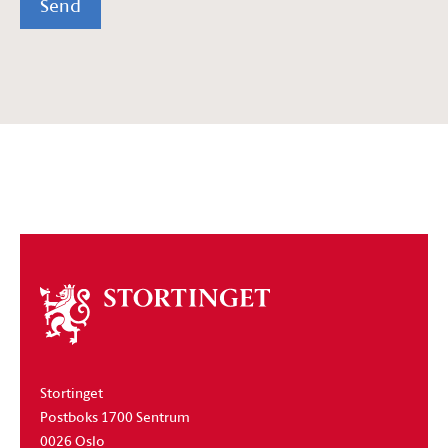
Send
Om
stortinget
Stortinget
Postboks 1700 Sentrum
0026 Oslo