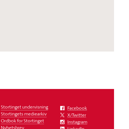
Stortinget undervisning
Facebook
Stortingets mediearkiv
X/Twitter
Ordbok for Stortinget
Instagram
Nyhetsbrev
LinkedIn