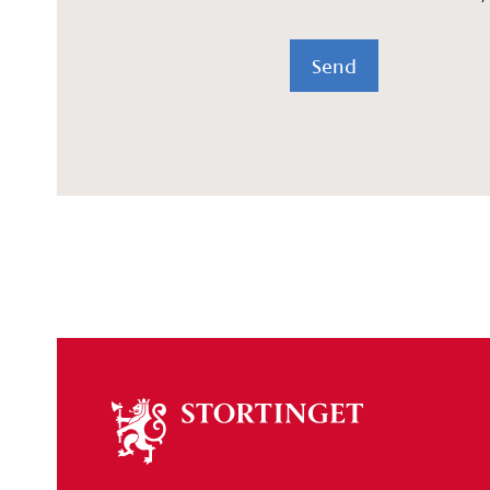
Send
Om
stortinget