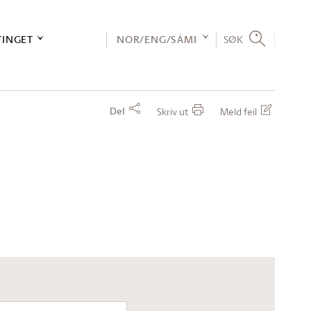
TINGET
NOR/ENG/SÁMI
SØK
Del
Skriv ut
Meld feil