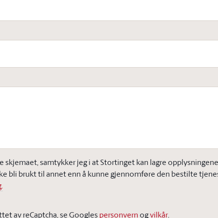
e skjemaet, samtykker jeg i at Stortinget kan lagre opplysningene j
ke bli brukt til annet enn å kunne gjennomføre den bestilte tjene
.
ttet av reCaptcha, se Googles
personvern
og
vilkår
.