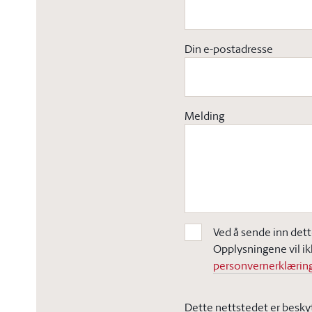
Din e-postadresse
Melding
Ved å sende inn dett
Opplysningene vil ik
personvernerklæring
Dette nettstedet er besky