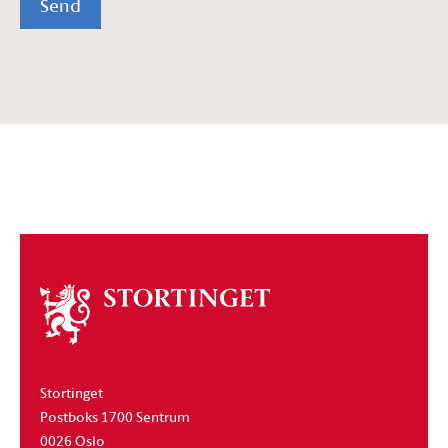
Send
Om
stortinget
Stortinget
Postboks 1700 Sentrum
0026 Oslo