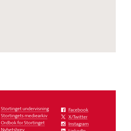
Stortinget undervisning
Facebook
Stortingets mediearkiv
X/Twitter
Ordbok for Stortinget
Instagram
Nyhetsbrev
LinkedIn