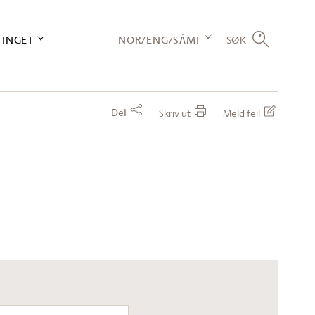
TINGET
NOR/ENG/SÁMI
SØK
Del
Skriv ut
Meld feil