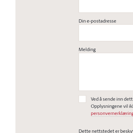
Din e-postadresse
Melding
Ved å sende inn dett
Opplysningene vil ik
personvernerklæring
Dette nettstedet er besky