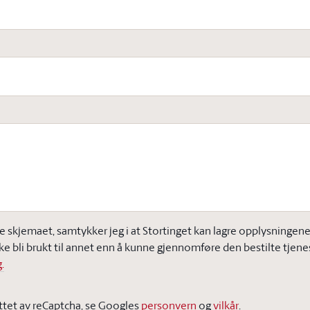
e skjemaet, samtykker jeg i at Stortinget kan lagre opplysningene j
ke bli brukt til annet enn å kunne gjennomføre den bestilte tjene
.
ttet av reCaptcha, se Googles
personvern
og
vilkår
.