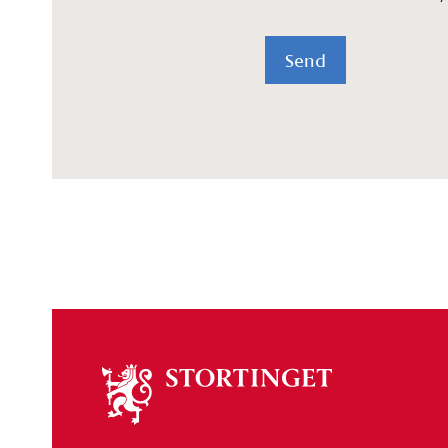
Send
Om
stortinget