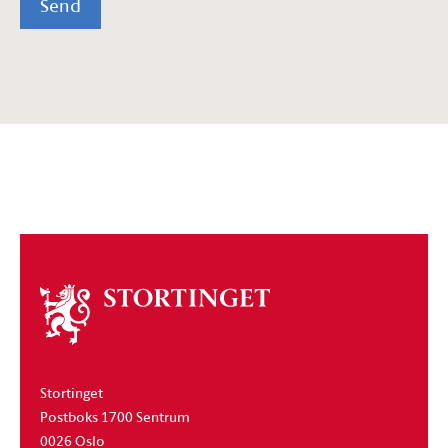
Send
Om
stortinget
Stortinget
Postboks 1700 Sentrum
0026 Oslo