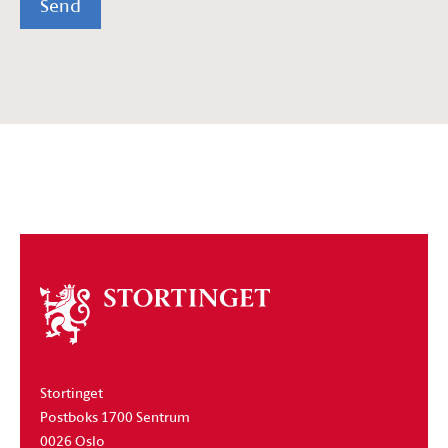
Send
Om
stortinget
Stortinget
Postboks 1700 Sentrum
0026 Oslo