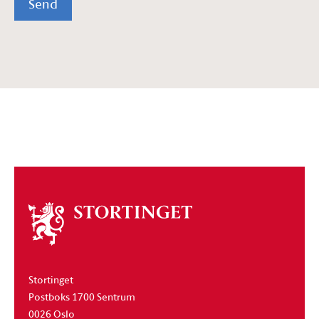
Send
Om
stortinget
Stortinget
Postboks 1700 Sentrum
0026 Oslo