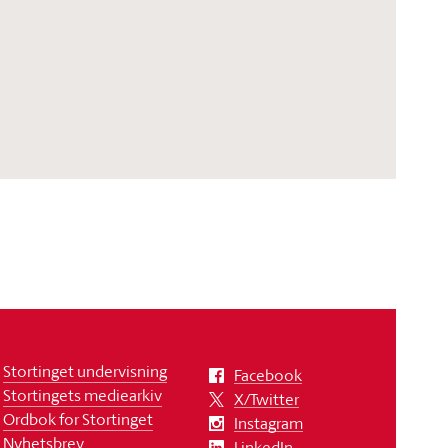
Stortinget undervisning
Facebook
Stortingets mediearkiv
X/Twitter
Ordbok for Stortinget
Instagram
Nyhetsbrev
LinkedIn