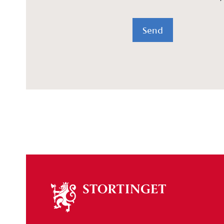
Send
Om
stortinget