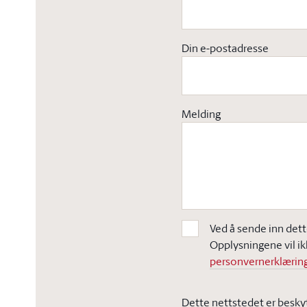
Din e-postadresse
Melding
Ved å sende inn dett
Opplysningene vil ik
personvernerklæring
Dette nettstedet er besky