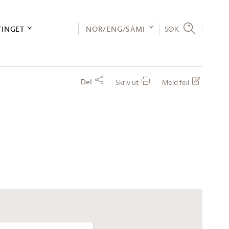
TINGET
NOR/ENG/SÁMI
SØK
Del
Skriv ut
Meld feil