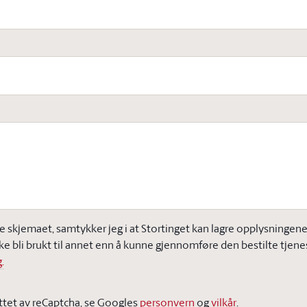
e skjemaet, samtykker jeg i at Stortinget kan lagre opplysningene j
ke bli brukt til annet enn å kunne gjennomføre den bestilte tjene
.
ttet av reCaptcha, se Googles
personvern
og
vilkår
.