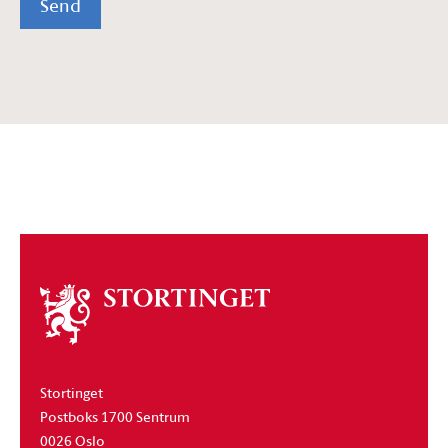
Send
Om
stortinget
Stortinget
Postboks 1700 Sentrum
0026 Oslo