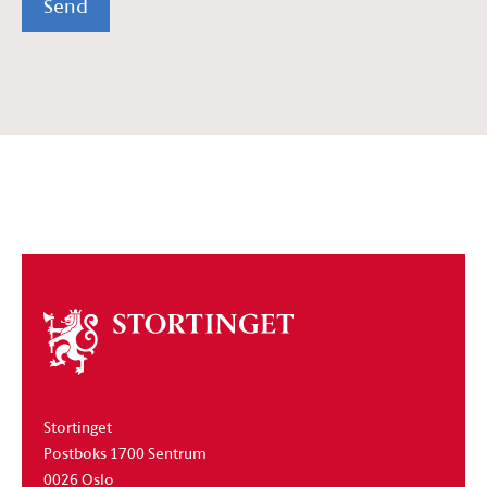
Send
Om
stortinget
Stortinget
Postboks 1700 Sentrum
0026 Oslo