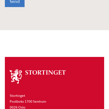
Send
Om
stortinget
Stortinget
Postboks 1700 Sentrum
0026 Oslo