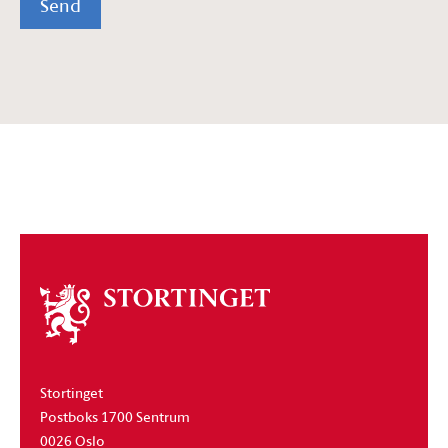
Send
Om
stortinget
Stortinget
Postboks 1700 Sentrum
0026 Oslo