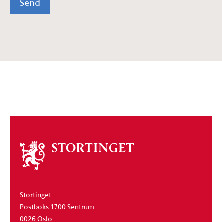
Send
Om
stortinget
Stortinget
Postboks 1700 Sentrum
0026 Oslo