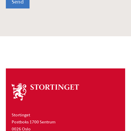
Send
Om
stortinget
Stortinget
Postboks 1700 Sentrum
0026 Oslo