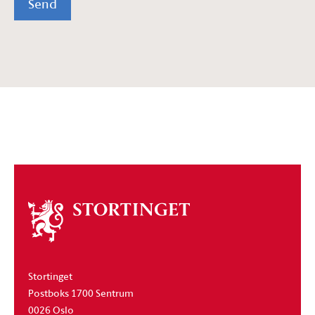
Send
Om
stortinget
Stortinget
Postboks 1700 Sentrum
0026 Oslo