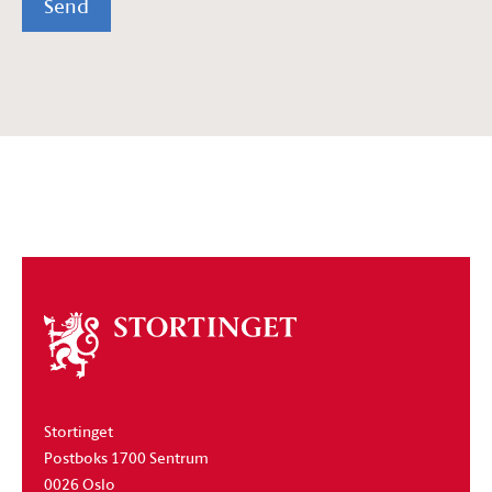
Send
Om
stortinget
Stortinget
Postboks 1700 Sentrum
0026 Oslo