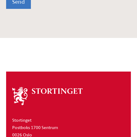
Send
Om
stortinget
Stortinget
Postboks 1700 Sentrum
0026 Oslo