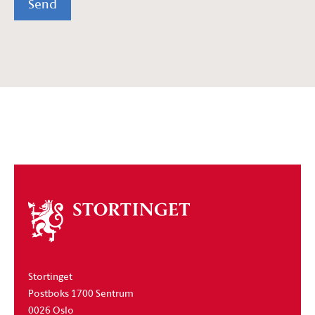
Send
Om
stortinget
Stortinget
Postboks 1700 Sentrum
0026 Oslo