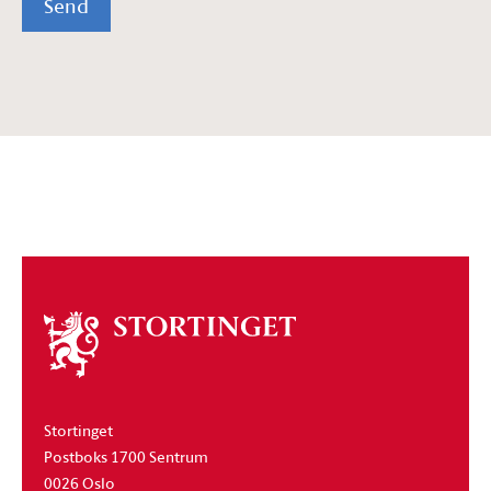
Send
Om
stortinget
Stortinget
Postboks 1700 Sentrum
0026 Oslo