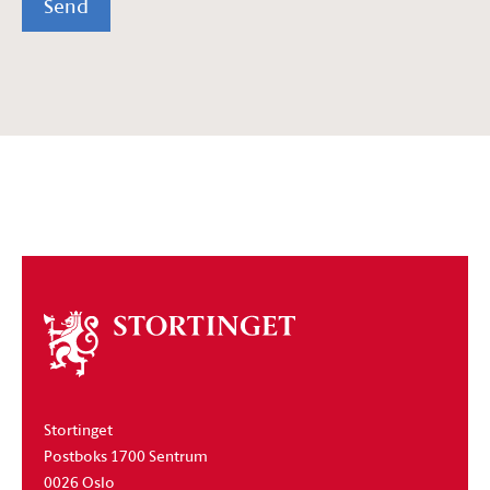
Send
Om
stortinget
Stortinget
Postboks 1700 Sentrum
0026 Oslo