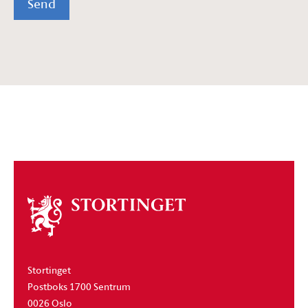
Send
Om
stortinget
Stortinget
Postboks 1700 Sentrum
0026 Oslo