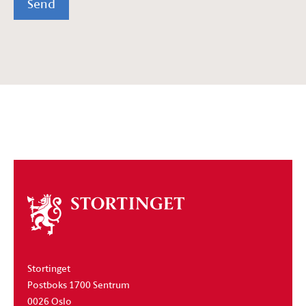
Send
Om
stortinget
Stortinget
Postboks 1700 Sentrum
0026 Oslo