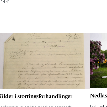
 14:41
Nedlas
Kilder i stortingsforhandlinger
Last ned p
er finner du oversikt over saker vedrørende