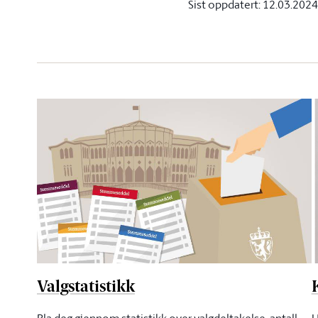
Sist oppdatert:
12.03.2024
Valgstatistikk
H
Bla deg gjennom statistikk over valgdeltakelse, antall