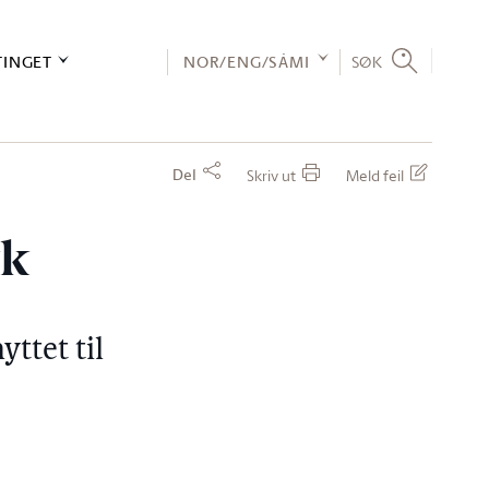
TINGET
NOR/ENG/SÁMI
SØK
Del
Skriv ut
Meld feil
kk
yttet til