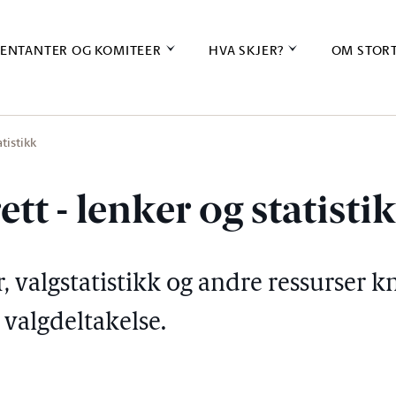
ENTANTER OG KOMITEER
HVA SKJER?
OM STOR
tistikk
t - lenker og statisti
 valgstatistikk og andre ressurser kn
valgdeltakelse.