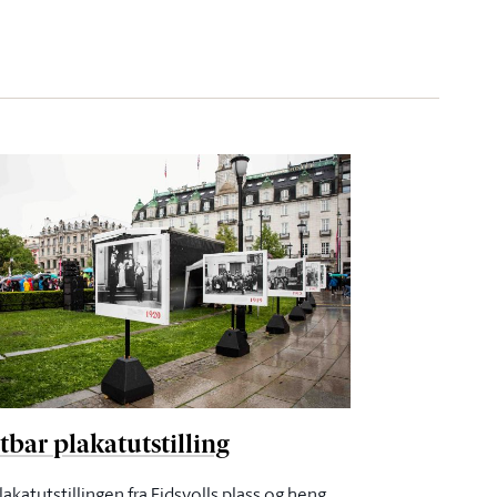
tbar plakatutstilling
lakatutstillingen fra Eidsvolls plass og heng