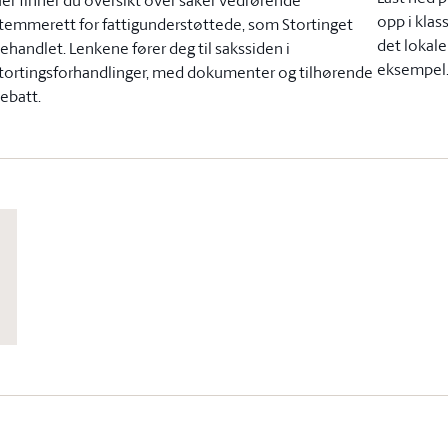
opp i klas
temmerett for fattigunderstøttede, som Stortinget
det lokale 
ehandlet. Lenkene fører deg til sakssiden i
eksempel
tortingsforhandlinger, med dokumenter og tilhørende
ebatt.