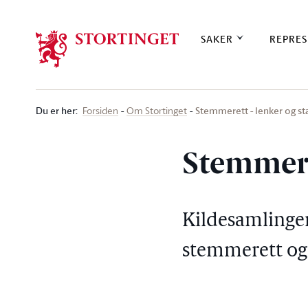
Stortinget.no
SAKER
REPRES
Du er her
:
Stemmerett - lenker og sta
Forsiden
Om Stortinget
Stemmeret
Kildesamlinger,
stemmerett og 