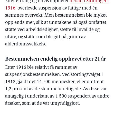
Etter en lang og tidvis opphetet
debatt i Stortinget i
1916
, overlevde suspensjon av fattige med én
stemmes overvekt. Men bestemmelsen ble myket
opp enda mer, slik at unntakene nå også omfattet
støtte ved arbeidsledighet, støtte til invalide og
uføre, og støtte som ble gitt på grunn av
alderdomssvekkelse.
Bestemmelsen endelig opphevet etter 21 år
Etter 1916 ble relativt få rammet av
suspensjonsbestemmelsen. Ved stortingsvalget i
1918 gjaldt det 14 700 mennesker, eller omtrent
1,2 prosent av de stemmeberettigede. Av disse var
antagelig i underkant av 1 500 suspendert av andre
årsaker, som at de var umyndiggjort.