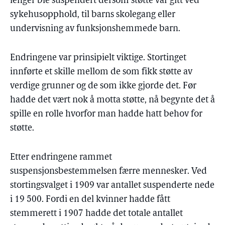
lenger ble suspendert dersom støtte var gitt ved
sykehusopphold, til barns skolegang eller
undervisning av funksjonshemmede barn.
Endringene var prinsipielt viktige. Stortinget
innførte et skille mellom de som fikk støtte av
verdige grunner og de som ikke gjorde det. Før
hadde det vært nok å motta støtte, nå begynte det å
spille en rolle hvorfor man hadde hatt behov for
støtte.
Etter endringene rammet
suspensjonsbestemmelsen færre mennesker. Ved
stortingsvalget i 1909 var antallet suspenderte nede
i 19 500. Fordi en del kvinner hadde fått
stemmerett i 1907 hadde det totale antallet