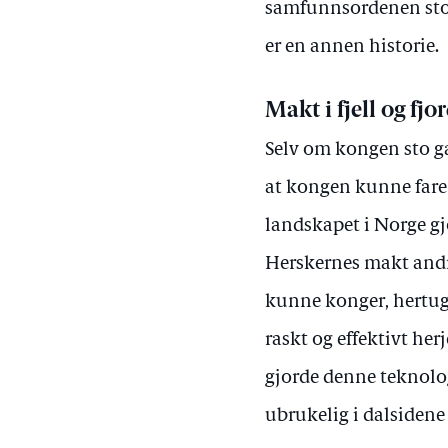
samfunnsordenen sto k
er en annen historie.
Makt i fjell og fjo
Selv om kongen sto ga
at kongen kunne fare
landskapet i Norge gj
Herskernes makt andre
kunne konger, hertuge
raskt og effektivt her
gjorde denne teknolog
ubrukelig i dalsidene