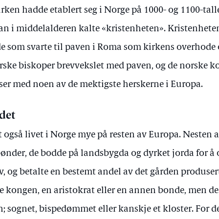
en hadde etablert seg i Norge på 1000- og 1100-talle
man i middelalderen kalte «kristenheten». Kristenhete
de som svarte til paven i Roma som kirkens overhode 
orske biskoper brevvekslet med paven, og de norske 
anser med noen av de mektigste herskerne i Europa.
ndet
et også livet i Norge mye på resten av Europa. Nesten 
bønder, de bodde på landsbygda og dyrket jorda for å 
v, og betalte en bestemt andel av det gården produserte
 kongen, en aristokrat eller en annen bonde, men de
n; sognet, bispedømmet eller kanskje et kloster. For de 