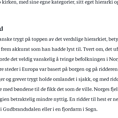
irken, med sine egne kategorier, sitt eget hierarki og
rd
nske trygt på toppen av det verdslige hierarkiet, bety
 frem akkurat som han hadde lyst til. Tvert om, det
orde det veldig vanskelig å tvinge befolkningen i Norg
 steder i Europa var basert på borgen og på ridderen 
r og grever trygt holde omlandet i sjakk, og med ridd
je med bøndene til de fikk det som de ville. Norges fjel
ien betraktelig mindre nyttig. En ridder til hest er 
 i Gudbrandsdalen eller i en fjordarm i Sogn.