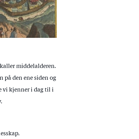
 kaller middelalderen.
en på den ene siden og
i kjenner i dag til i
.
lesskap.