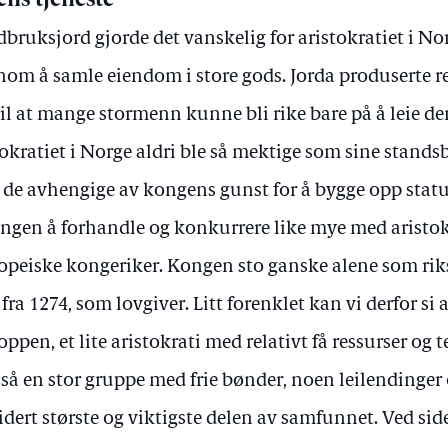
ens tjeneste
ruksjord gjorde det vanskelig for aristokratiet i No
m å samle eiendom i store gods. Jorda produserte rett
il at mange stormenn kunne bli rike bare på å leie de
tokratiet i Norge aldri ble så mektige som sine stands
 de avhengige av kongens gunst for å bygge opp stat
ongen å forhandle og konkurrere like mye med aristok
peiske kongeriker. Kongen sto ganske alene som rikss
a 1274, som lovgiver. Litt forenklet kan vi derfor si 
pen, et lite aristokrati med relativt få ressurser og te
så en stor gruppe med frie bønder, noen leilendinger 
dert største og viktigste delen av samfunnet. Ved sid