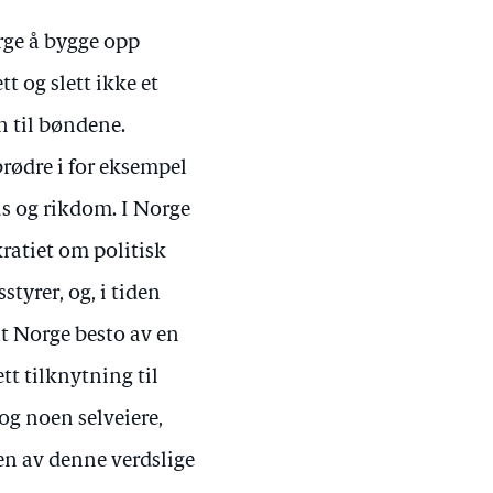
rge å bygge opp
 og slett ikke et
n til bøndene.
brødre i for eksempel
us og rikdom. I Norge
ratiet om politisk
tyrer, og, i tiden
at Norge besto av en
tt tilknytning til
og noen selveiere,
en av denne verdslige