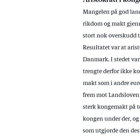
Aristokrati i kong
Mangelen på god landb
rikdom og makt gjenno
stort nok overskudd t
Resultatet var at aris
Danmark. I stedet var
trengte derfor ikke k
makt som i andre euro
frem mot Landsloven fr
sterk kongemakt på top
kongen under der, og 
som utgjorde den desi