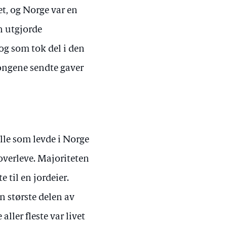
t, og Norge var en
n utgjorde
og som tok del i den
kongene sendte gaver
alle som levde i Norge
overleve. Majoriteten
 til en jordeier.
n største delen av
aller fleste var livet