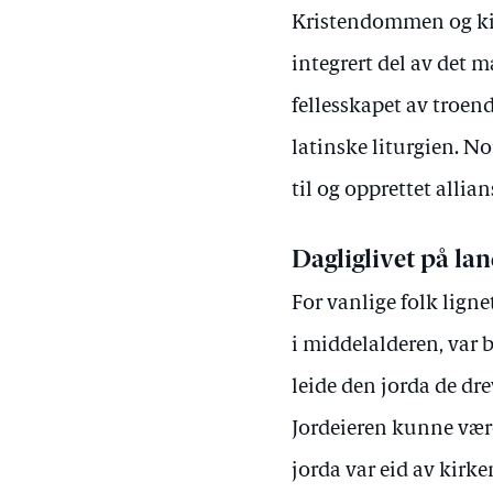
Kristendommen og kirk
integrert del av det 
fellesskapet av troen
latinske liturgien. N
til og opprettet alli
Dagliglivet på la
For vanlige folk lign
i middelalderen, var 
leide den jorda de dre
Jordeieren kunne være
jorda var eid av kirke