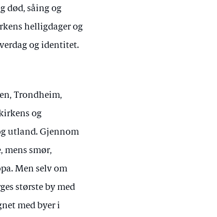
g død, såing og
irkens helligdager og
verdag og identitet.
rgen, Trondheim,
kirkens og
og utland. Gjennom
e, mens smør,
ropa. Men selv om
rges største by med
gnet med byer i