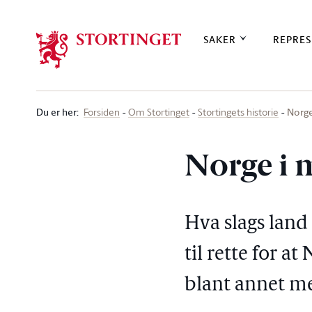
Stortinget.no
SAKER
REPRES
Du er her
:
Norge
Forsiden
Om Stortinget
Stortingets historie
Norge i 
Hva slags land
til rette for a
blant annet m