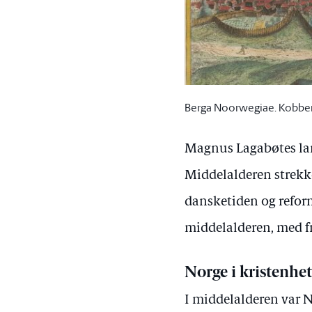
Berga Noorwegiae. Kobbers
Magnus Lagabøtes land
Middelalderen strekke
dansketiden og reform
middelalderen, med fr
Norge i kristenhe
I middelalderen var N