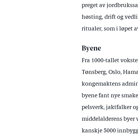
preget av jordbrukssa
høsting, drift og ved
ritualer, som i løpet 
Byene
Fra 1000-tallet vokst
Tønsberg, Oslo, Hama
kongemaktens adminis
byene fant nye smaker
pelsverk, jaktfalker o
middelalderens byer v
kanskje 5000 innbygge