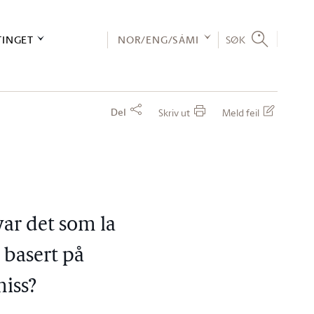
TINGET
NOR/ENG/SÁMI
SØK
Del
Skriv ut
Meld feil
var det som la
v basert på
iss?