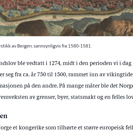
tikk av Bergen, sannsynligvis fra 1580-1581.
slov ble vedtatt i 1274, midt i den perioden vi i dag
r seg fra ca. år 750 til 1500, rammet inn av vikingtid
asjonen på den andre. På mange måter ble det Norge v
emveksten av grenser, byer, statsmakt og en felles lov
ten
orge et kongerike som tilhørte et større europeisk fel