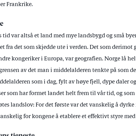
er Frankrike.
ke
tid var altså et land med mye landsbygd og små byer,
t fra det som skjedde ute i verden. Det som derimot g
e kongeriker i Europa, var geografien. Norge lå hel
 grensen av det man i middelalderen tenkte på som den 
iddelalderen som i dag, fylt av høye fjell, dype daler og
er som har formet landet helt frem til vår tid, og som
s landslov: For det første var det vanskelig å dyrke
vanskelig for kongene å etablere et effektivt styre me