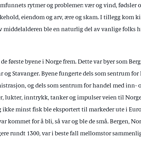
mfunnets rytmer og problemer: vær og vind, fødsler o
likehold, eiendom og arv, ære og skam. I tillegg kom k
av middelalderen ble en naturlig del av vanlige folks h
e de første byene i Norge frem. Dette var byer som Be
r og Stavanger. Byene fungerte dels som sentrum for 
trasjon, og dels som sentrum for handel med inn- 
, lukter, inntrykk, tanker og impulser veien til Norg
g ikke minst fisk ble eksportert til markeder ute i Eu
ar kommet for å bli, så var og ble de små. Bergen, No
re rundt 1300, var i beste fall mellomstor sammenli