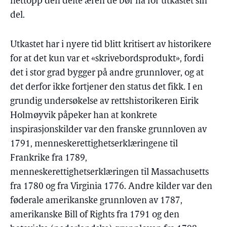
nettopp den delte æren de bør ha for utkastet sin
del.
Utkastet har i nyere tid blitt kritisert av historikere
for at det kun var et «skrivebordsprodukt», fordi
det i stor grad bygger på andre grunnlover, og at
det derfor ikke fortjener den status det fikk. I en
grundig undersøkelse av rettshistorikeren Eirik
Holmøyvik påpeker han at konkrete
inspirasjonskilder var den franske grunnloven av
1791, menneskerettighetserklæringene til
Frankrike fra 1789,
menneskerettighetserklæringen til Massachusetts
fra 1780 og fra Virginia 1776. Andre kilder var den
føderale amerikanske grunnloven av 1787,
amerikanske Bill of Rights fra 1791 og den