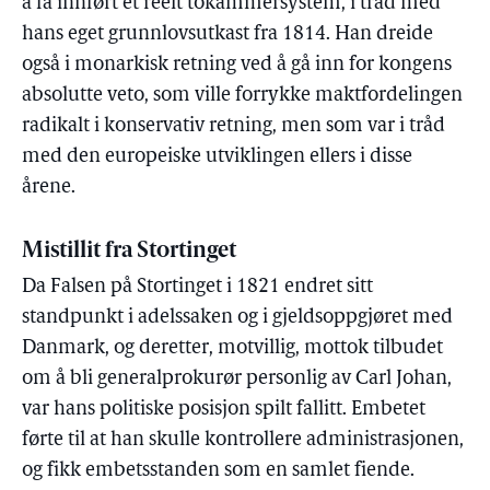
å få innført et reelt tokammersystem, i tråd med
hans eget grunnlovsutkast fra 1814. Han dreide
også i monarkisk retning ved å gå inn for kongens
absolutte veto, som ville forrykke maktfordelingen
radikalt i konservativ retning, men som var i tråd
med den europeiske utviklingen ellers i disse
årene.
Mistillit fra Stortinget
Da Falsen på Stortinget i 1821 endret sitt
standpunkt i adelssaken og i gjeldsoppgjøret med
Danmark, og deretter, motvillig, mottok tilbudet
om å bli generalprokurør personlig av Carl Johan,
var hans politiske posisjon spilt fallitt. Embetet
førte til at han skulle kontrollere administrasjonen,
og fikk embetsstanden som en samlet fiende.