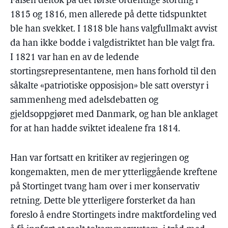
Falsen deltok på det første ordentlige storting i
1815 og 1816, men allerede på dette tidspunktet
ble han svekket. I 1818 ble hans valgfullmakt avvist
da han ikke bodde i valgdistriktet han ble valgt fra.
I 1821 var han en av de ledende
stortingsrepresentantene, men hans forhold til den
såkalte «patriotiske opposisjon» ble satt overstyr i
sammenheng med adelsdebatten og
gjeldsoppgjøret med Danmark, og han ble anklaget
for at han hadde sviktet idealene fra 1814.
Han var fortsatt en kritiker av regjeringen og
kongemakten, men de mer ytterliggående kreftene
på Stortinget tvang ham over i mer konservativ
retning. Dette ble ytterligere forsterket da han
foreslo å endre Stortingets indre maktfordeling ved