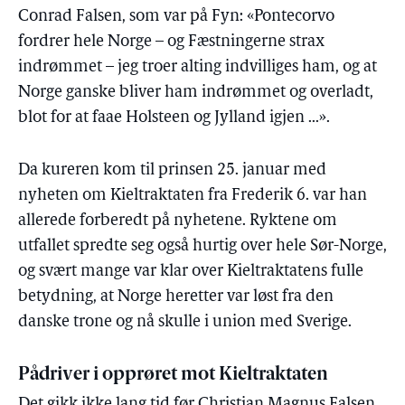
Conrad Falsen, som var på Fyn: «Pontecorvo
fordrer hele Norge – og Fæstningerne strax
indrømmet – jeg troer alting indvilliges ham, og at
Norge ganske bliver ham indrømmet og overladt,
blot for at faae Holsteen og Jylland igjen ...».
Da kureren kom til prinsen 25. januar med
nyheten om Kieltraktaten fra Frederik 6. var han
allerede forberedt på nyhetene. Ryktene om
utfallet spredte seg også hurtig over hele Sør-Norge,
og svært mange var klar over Kieltraktatens fulle
betydning, at Norge heretter var løst fra den
danske trone og nå skulle i union med Sverige.
Pådriver i opprøret mot Kieltraktaten
Det gikk ikke lang tid før Christian Magnus Falsen