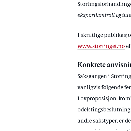
Stortingsforhandlinge
eksportkontroll og in
I skriftlige publikasj
www.stortinget.no
el
Konkrete anvisni
Saksgangen i Stortinge
vanligvis følgende fe
Lovproposisjon, komit
odelstingsbeslutning 
andre sakstyper, er det