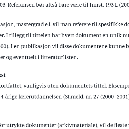
3. Referansen bør altså bare være til Innst. 193 L (20
sjon, mastergrad e.l. vil man referere til spesifikke 
r. I tillegg til tittelen har hvert dokument en unik n
000). I en publikasjon vil disse dokumentene kunne bli 
er og eventuelt i litteraturlisten.
kst
ortfattet, vanligvis uten dokumentets tittel. Eksemp
4-årige lærerutdannelsen (St.meld. nr. 27 (2000–2001)
 utrykte dokumenter (arkivmateriale), vil de fleste r