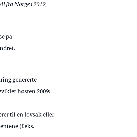
l fra Norge i 2012,
se på
endret.
dring genererte
vviklet høsten 2009:
,
er til en lovsak eller
mentene (f.eks.