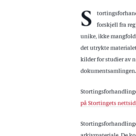
S
tortingsforhand
forskjell fra 
unike, ikke mangfoldi
det utrykte materiale
kilder for studier av
dokumentsamlingen
Stortingsforhandlinger
på Stortingets nettsid
Stortingsforhandlinge
arkivmateriale. De k