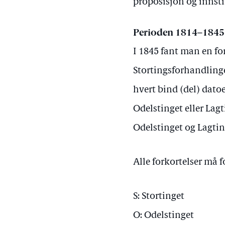
proposisjon og innsti
Perioden 1814–1845
I 1845 fant man en f
Stortingsforhandlinge
hvert bind (del) dato
Odelstinget eller Lagti
Odelstinget og Lagtin
Alle forkortelser må f
S: Stortinget
O: Odelstinget