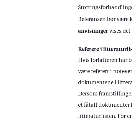
Stortingsforhandlinge
Referansen bør være k
anvisninger
vises det 
Referere i litteraturli
Hvis forfatteren har 
være referert i noteve
dokumentene i littera
Dersom framstillingen
et fåtall dokumenter f
litteraturlisten. For 