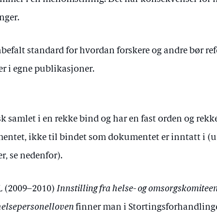
nger.
befalt standard for hvordan forskere og andre bør refe
r i egne publikasjoner.
 samlet i en rekke bind og har en fast orden og rekk
mentet, ikke til bindet som dokumentet er inntatt i (
r, se nedenfor).
 L (2009–2010)
Innstilling fra helse- og omsorgskomitee
 helsepersonelloven
finner man i Stortingsforhandling