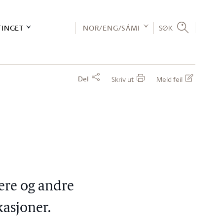
TINGET
NOR/ENG/SÁMI
SØK
Del
Skriv ut
Meld feil
kere og andre
kasjoner.