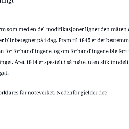
lling).
orm som med en del modifikasjoner ligner den måten 
r blir betegnet på i dag. Fram til 1845 er det bestem
en for forhandlingene, og om forhandlingene ble ført 
nget. Året 1814 er spesielt i så måte, uten slik inndeli
get.
orklares før noteverket. Nedenfor gjelder det: