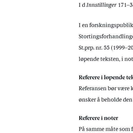
I d
Innstillinger
171–30
I en forskningspublika
Stortingsforhandlinge
St.prp. nr. 55 (1999–2
løpende teksten, i not
Referere i løpende te
Referansen bør være k
ønsker å beholde den 
Referere i noter
På samme måte som for