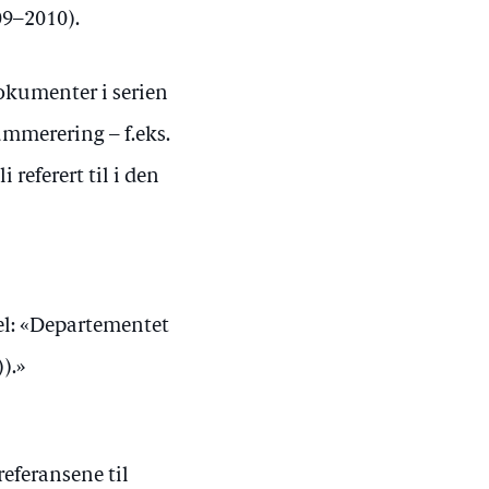
09–2010).
dokumenter i serien
ummerering – f.eks.
referert til i den
el: «Departementet
).»
eferansene til