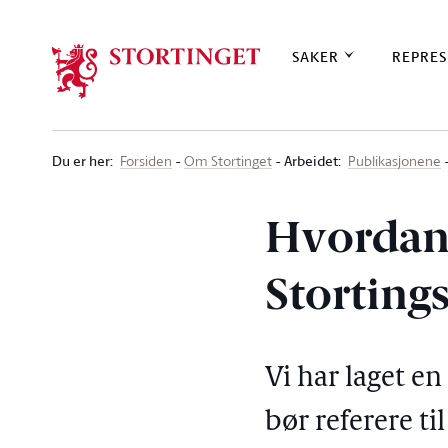
Stortinget.no
SAKER
REPRES
Du er her
:
Arbeidet:
Forsiden
Om Stortinget
Publikasjonene
Hvordan 
Storting
Vi har laget e
bør referere ti