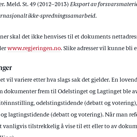
r. Meld. St. 49 (2012–2013)
Eksport av forsvarsmateriel
ternasjonalt ikke-spredningssamarbeid
.
oner skal det ikke henvises til et dokuments nettadres
ler
www.regjeringen.no
. Slike adresser vil kunne bli 
nger
t vil variere etter hva slags sak det gjelder. En loven
m dokumenter frem til Odelstinget og Lagtinget ble a
éinnstilling, odelstingstidende (debatt og votering)
og lagtingstidende (debatt og votering). Når man refer
 vanligvis tilstrekkelig å vise til ett eller to av doku