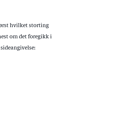
ørst hvilket storting
nest om det foregikk i
t sideangivelse: