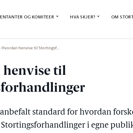
ENTANTER OG KOMITEER
HVA SKJER?
OM STOR
Hvordan henvise til Stortingsf…
henvise til
sforhandlinger
n anbefalt standard for hvordan fors
l Stortingsforhandlinger i egne publi