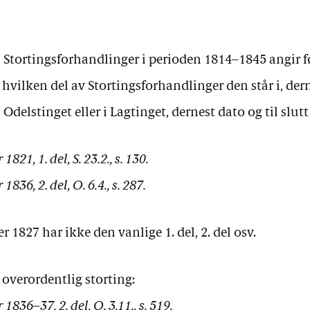
l Stortingsforhandlinger i perioden 1814–1845 angir f
så hvilken del av Stortingsforhandlinger den står i, der
 Odelstinget eller i Lagtinget, dernest dato og til slut
821, 1. del, S. 23.2., s. 130.
836, 2. del, O. 6.4., s. 287.
 1827 har ikke den vanlige 1. del, 2. del osv.
t overordentlig storting:
836–37, 2. del, O. 3.11., s. 519.