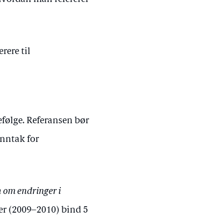
rere til
efølge. Referansen bør
unntak for
n om endringer i
er (2009–2010) bind 5