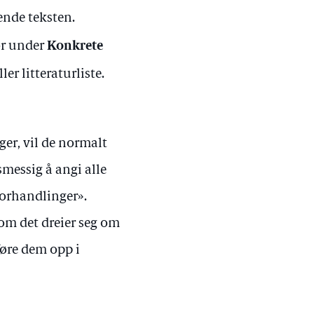
ende teksten.
Konkrete
or under
er litteraturliste.
er, vil de normalt
smessig å angi alle
forhandlinger».
som det dreier seg om
føre dem opp i