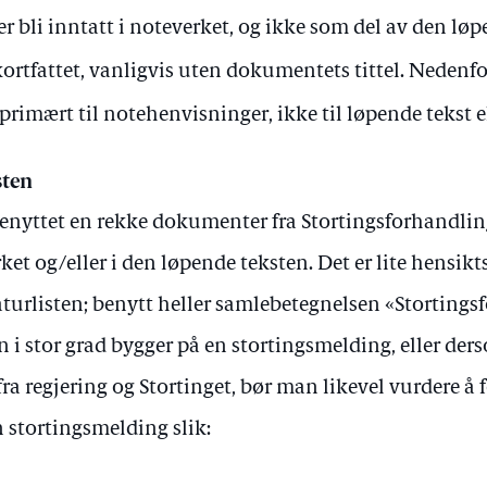
r bli inntatt i noteverket, og ikke som del av den løp
ortfattet, vanligvis uten dokumentets tittel. Nedenf
primært til notehenvisninger, ikke til løpende tekst ell
sten
benyttet en rekke dokumenter fra Stortingsforhandling
rket og/eller i den løpende teksten. Det er lite hensikt
turlisten; benytt heller samlebetegnelsen «Stortings
 i stor grad bygger på en stortingsmelding, eller der
ra regjering og Stortinget, bør man likevel vurdere å 
en stortingsmelding slik: