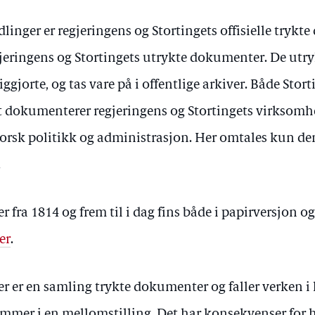
linger er regjeringens og Stortingets offisielle trykte
regjeringens og Stortingets utrykte dokumenter. De ut
ggjorte, og tas vare på i offentlige arkiver. Både Sto
t dokumenterer regjeringens og Stortingets virksomhet
 norsk politikk og administrasjon. Her omtales kun de
.
 fra 1814 og frem til i dag fins både i papirversjon o
er
.
r er en samling trykte dokumenter og faller verken i 
ommer i en mellomstilling. Det har konsekvenser for 