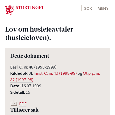
Stortinget.no
SØK
MENY
Lov om husleieavtaler
(husleieloven).
Dette dokument
Besl. O. nr. 48 (1998-1999)
Kildedok
:
Jf.
Innst. O. nr. 43 (1998-99)
og
Ot.prp. nr.
82 (1997-98)
.
Dato
:
16.03.1999
Sidetall
:
15
PDF
Tilhører sak