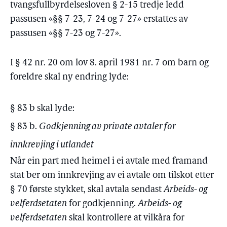
tvangsfullbyrdelsesloven § 2-15 tredje ledd
passusen «§§ 7-23, 7-24 og 7-27» erstattes av
passusen «§§ 7-23 og 7-27».
I § 42 nr. 20 om lov 8. april 1981 nr. 7 om barn og
foreldre skal ny endring lyde:
§ 83 b skal lyde:
§ 83 b.
Godkjenning av private avtaler for
innkrevjing i utlandet
Når ein part med heimel i ei avtale med framand
stat ber om innkrevjing av ei avtale om tilskot etter
§ 70 første stykket, skal avtala sendast
Arbeids- og
velferdsetaten
for godkjenning.
Arbeids- og
velferdsetaten
skal kontrollere at vilkåra for