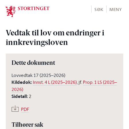
Stortinget.no
SØK
MENY
Vedtak til lov om endringer i
innkrevingsloven
Dette dokument
Lovvedtak 17 (2025–2026)
Kildedok
:
Innst. 4 L (2025–2026)
, jf.
Prop. 1 LS (2025–
2026)
Sidetall
:
2
PDF
Tilhører sak