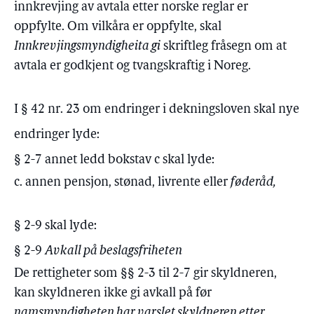
innkrevjing av avtala etter norske reglar er
oppfylte. Om vilkåra er oppfylte, skal
Innkrevjingsmyndigheita gi
skriftleg fråsegn om at
avtala er godkjent og tvangskraftig i Noreg.
I § 42 nr. 23 om endringer i dekningsloven skal nye
endringer lyde:
§ 2-7 annet ledd bokstav c skal lyde:
c. annen pensjon, stønad, livrente eller
føderåd,
§ 2-9 skal lyde:
§ 2-9
Avkall på beslagsfriheten
De rettigheter som §§ 2-3 til 2-7 gir skyldneren,
kan skyldneren ikke gi avkall på før
namsmyndigheten har varslet skyldneren etter