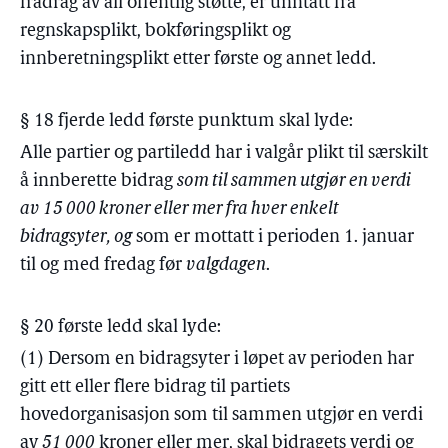
fradrag av all offentlig støtte, er unntatt fra
regnskapsplikt, bokføringsplikt og
innberetningsplikt etter første og annet ledd.
§ 18 fjerde ledd første punktum skal lyde:
Alle partier og partiledd har i valgår plikt til særskilt
å innberette bidrag
som til sammen utgjør en verdi
av 15 000 kroner eller mer fra hver enkelt
bidragsyter, og
som er mottatt i perioden 1. januar
til og med fredag før
valgdagen
.
§ 20 første ledd skal lyde:
(1) Dersom en bidragsyter i løpet av perioden har
gitt ett eller flere bidrag til partiets
hovedorganisasjon som til sammen utgjør en verdi
av
51 000
kroner eller mer, skal bidragets verdi og