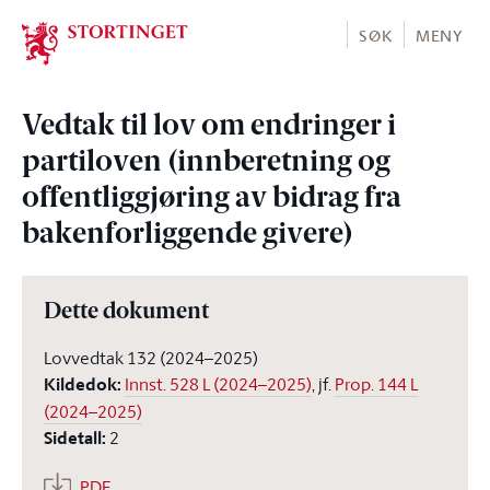
Stortinget.no
SØK
MENY
Vedtak til lov om endringer i
partiloven (innberetning og
offentliggjøring av bidrag fra
bakenforliggende givere)
Dette dokument
Lovvedtak 132 (2024–2025)
Kildedok
:
Innst. 528 L (2024–2025)
, jf.
Prop. 144 L
(2024–2025)
Sidetall
:
2
PDF