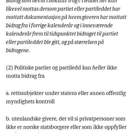
Bidrag som nevnt i bokstav b og c i leddet her kan
likevel mottas dersom partiet eller partileddet har
mottatt dokumentasjon på hvem giveren har mottatt
bidrag fra i forrige kalenderår og i inneværende
kalenderår frem til tidspunktet bidraget til partiet
eller partileddet ble gitt, og på størrelsen på
bidragene.
(2) Politiske partier og partiledd kan
heller
ikke
motta bidrag fra
a. rettssubjekter under statens eller annen offentlig
myndighets kontroll
b. utenlandske givere, det vil si privatpersoner som
ikke er norske statsborgere eller som ikke oppfyller