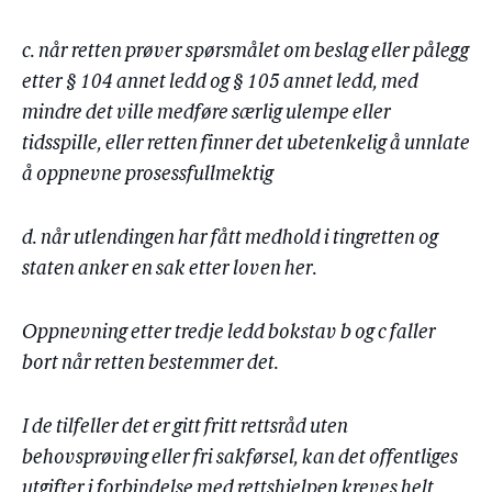
c. når retten prøver spørsmålet om beslag eller pålegg
etter § 104 annet ledd og § 105 annet ledd, med
mindre det ville medføre særlig ulempe eller
tidsspille, eller retten finner det ubetenkelig å unnlate
å oppnevne prosessfullmektig
d. når utlendingen har fått medhold i tingretten og
staten anker en sak etter loven her.
Oppnevning etter tredje ledd bokstav b og c faller
bort når retten bestemmer det.
I de tilfeller det er gitt fritt rettsråd uten
behovsprøving eller fri sakførsel, kan det offentliges
utgifter i forbindelse med rettshjelpen kreves helt