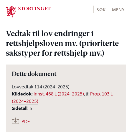
Stortinget.no
SØK
MENY
Vedtak til lov endringer i
rettshjelpsloven mv. (prioriterte
sakstyper for rettshjelp mv.)
Dette dokument
Lovvedtak 114 (2024–2025)
Kildedok
:
Innst. 468 L (2024–2025)
, jf.
Prop. 103 L
(2024–2025)
Sidetall
:
3
PDF