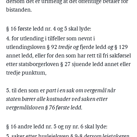
dersom det er urimelig at det offentlige betaler for
bistanden.
§ 16 første ledd nr. 4 og 5 skal lyde:
4. for utlending i tilfeller som nevnt i
utlendingsloven § 92
tredje og
fjerde ledd
og
§ 129
annet ledd, eller for den som har rett til fri sakførsel
etter statsborgerloven § 27 sjuende ledd annet eller
tredje punktum,
5. til den som er
part i en sak om vergemål når
staten bærer alle kostnader ved saken etter
vergemålsloven § 76 første ledd
.
§ 16 andre ledd nr. 5 og ny nr. 6 skal lyde:
5. saker etter husleieloven § 9-8
dersom leietakeren