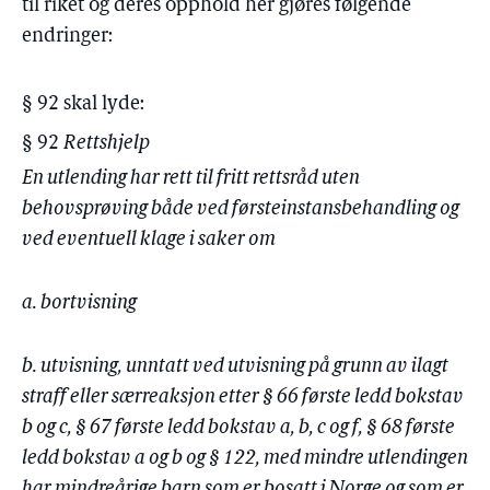
til riket og deres opphold her gjøres følgende
endringer:
§ 92 skal lyde:
§ 92
Rettshjelp
En utlending har rett til fritt rettsråd uten
behovsprøving både ved førsteinstansbehandling og
ved eventuell klage i saker om
a. bortvisning
b. utvisning, unntatt ved utvisning på grunn av ilagt
straff eller særreaksjon etter § 66 første ledd bokstav
b og c, § 67 første ledd bokstav a, b, c og f, § 68 første
ledd bokstav a og b og § 122, med mindre utlendingen
har mindreårige barn som er bosatt i Norge og som er