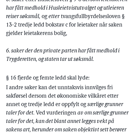
har fått medhold i Husleietvistutvalget og utleieren
reiser søksmål,
og
etter
tvangsfullbyrdelsesloven §
13-2 tredje ledd bokstav c for leietaker når saken
gjelder leietakerens bolig,
6. saker der den private parten har fått medhold i
Trygderetten, og staten tar ut søksmål.
§ 16 fjerde og femte ledd skal lyde:
I andre saker kan det unntaksvis innvilges fri
sakførsel dersom det økonomiske vilkåret etter
annet og tredje ledd er oppfylt og
særlige grunner
taler for det.
Ved vurderingen
av om særlige grunner
taler for det, kan det blant annet legges vekt på
sakens art, herunder om saken objektivt sett berører