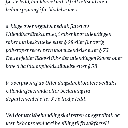
første ledd, har likevel rett til fritt rettsråd uten
behovsprøving i forbindelse med
a. klage over negativt vedtak fattet av
Utlendingsdirektoratet, i saker hvor utlendingen
søker om beskyttelse etter § 28 eller for øvrig
påberoper seg et vern mot utsendelse etter § 73.
Dette gjelder likevel ikke der utlendingen klager over
bare å ha fått oppholdstillatelse etter § 38
b. overprøving av Utlendingsdirektoratets vedtak i
Utlendingsnemnda etter beslutning fra
departementet etter § 76 tredje ledd.
Ved domstolsbehandling skal retten av eget tiltak og
uten behovsprøving gi bevilling til fri sakførsel i