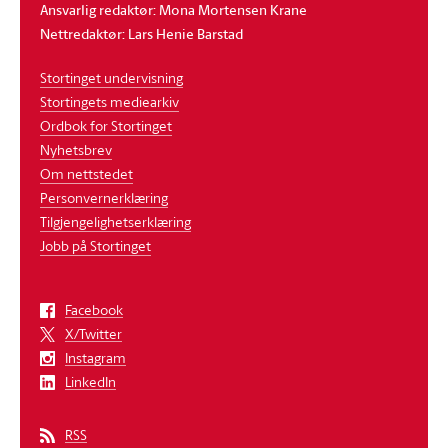
Ansvarlig redaktør: Mona Mortensen Krane
Nettredaktør: Lars Henie Barstad
Stortinget undervisning
Stortingets mediearkiv
Ordbok for Stortinget
Nyhetsbrev
Om nettstedet
Personvernerklæring
Tilgjengelighetserklæring
Jobb på Stortinget
Facebook
X/Twitter
Instagram
LinkedIn
RSS