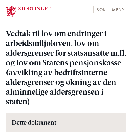
Stortinget.no
SØK
MENY
Vedtak til lov om endringer i
arbeidsmiljøloven, lov om
aldersgrenser for statsansatte m.fl.
og lov om Statens pensjonskasse
(avvikling av bedriftsinterne
aldersgrenser og økning av den
alminnelige aldersgrensen i
staten)
Dette dokument