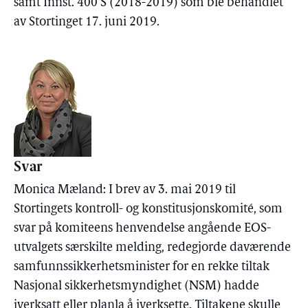
samt Innst. 400 S (2018-2019) som ble behandlet
av Stortinget 17. juni 2019.
Svar
Monica Mæland: I brev av 3. mai 2019 til
Stortingets kontroll- og konstitusjonskomité, som
svar på komiteens henvendelse angående EOS-
utvalgets særskilte melding, redegjorde daværende
samfunnssikkerhetsminister for en rekke tiltak
Nasjonal sikkerhetsmyndighet (NSM) hadde
iverksatt eller planla å iverksette. Tiltakene skulle