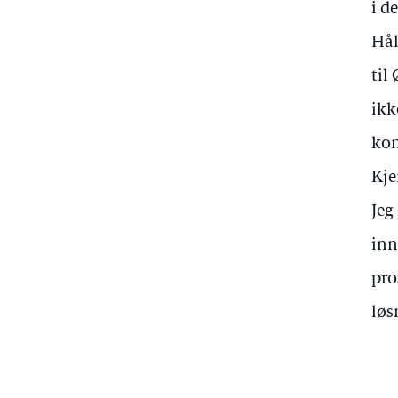
i de
Hål
til
ikk
kon
Kje
Jeg
inn
pro
løs