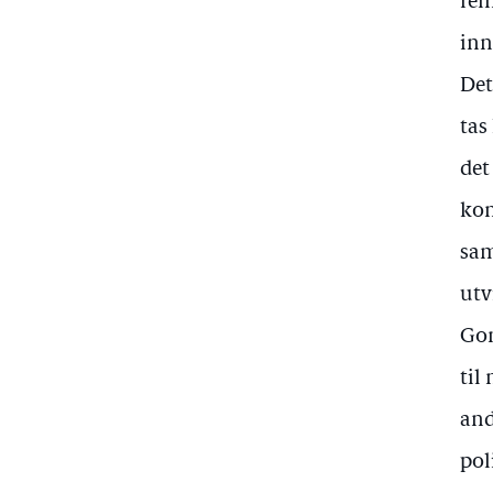
rei
inn
Det
tas
det
kon
sam
utv
Gon
til
and
pol