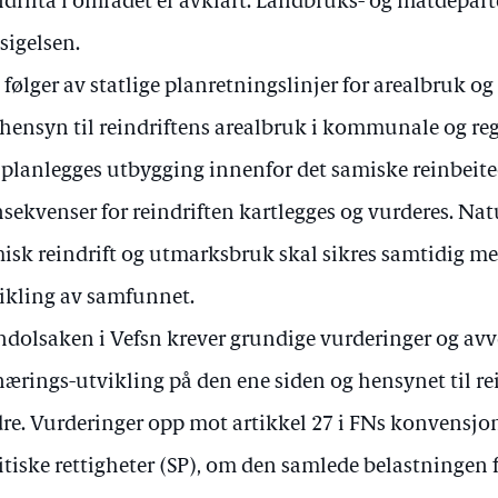
ndrifta i området er avklart. Landbruks- og matdepar
sigelsen.
 følger av statlige planretningslinjer for arealbruk og
 hensyn til reindriftens arealbruk i kommunale og re
 planlegges utbygging innenfor det samiske reinbeit
sekvenser for reindriften kartlegges og vurderes. Na
isk reindrift og utmarksbruk skal sikres samtidig me
ikling av samfunnet.
dolsaken i Vefsn krever grundige vurderinger og av
 nærings-utvikling på den ene siden og hensynet til re
re. Vurderinger opp mot artikkel 27 i FNs konvensjon
itiske rettigheter (SP), om den samlede belastningen f