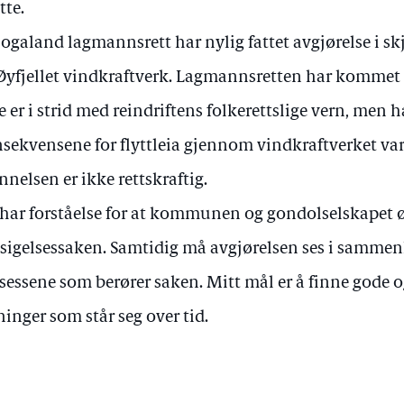
tte.
ogaland lagmannsrett har nylig fattet avgjørelse i s
 Øyfjellet vindkraftverk. Lagmannsretten har kommet t
e er i strid med reindriftens folkerettslige vern, men h
sekvensene for flyttleia gjennom vindkraftverket var
nnelsen er ikke rettskraftig.
 har forståelse for at kommunen og gondolselskapet ø
sigelsessaken. Samtidig må avgjørelsen ses i samme
sessene som berører saken. Mitt mål er å finne gode 
ninger som står seg over tid.