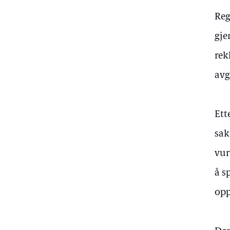
Reg
gje
rek
avg
Ett
sak
vur
å s
opp