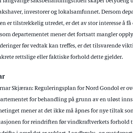
 langvarige saksbehandlingstiden skaper betydelig u
takshaver, investorer og lokalsamfunnet. Dersom de
en er tilstrekkelig utredet, er det av stor interesse å få
som departementet mener det fortsatt mangler opply
deringer før vedtak kan treffes, er det tilsvarende vikt
krete rettslige eller faktiske forhold dette gjelder.
ar
rnar Skjæran: Reguleringsplan for Nord Gondol er ov
artementet for behandling på grunn av en uløst innsi
etinget mener at det ikke må åpnes for nye tiltak so
uasjonen for reindriften før vindkraftverkets forhold t