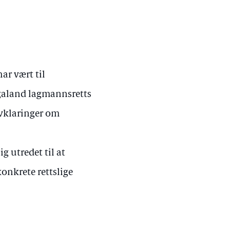
ar vært til
ogaland lagmannsretts
avklaringer om
g utredet til at
onkrete rettslige