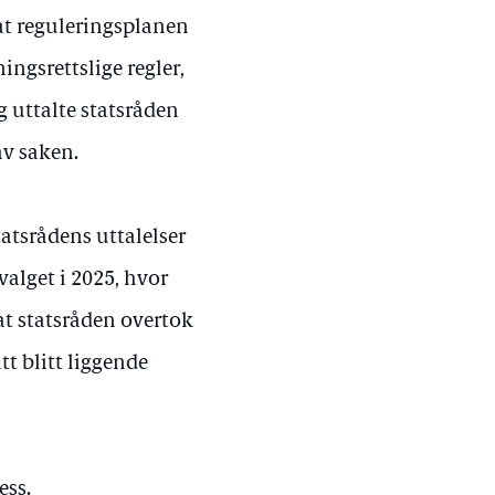
 at reguleringsplanen
ngsrettslige regler,
g uttalte statsråden
av saken.
atsrådens uttalelser
valget i 2025, hvor
 at statsråden overtok
tt blitt liggende
ess.