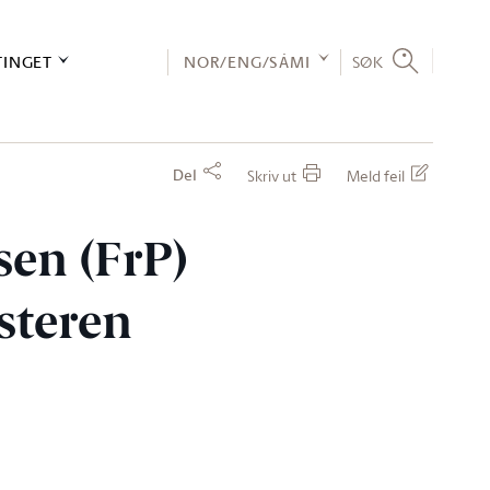
TINGET
NOR/ENG/SÁMI
SØK
Del
Skriv ut
Meld feil
sen (FrP)
steren