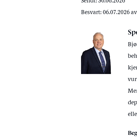
Sendt: 30.06.2026
Besvart: 06.07.2026 
Sp
Bjø
beh
kje
vur
Men
dep
ell
Beg