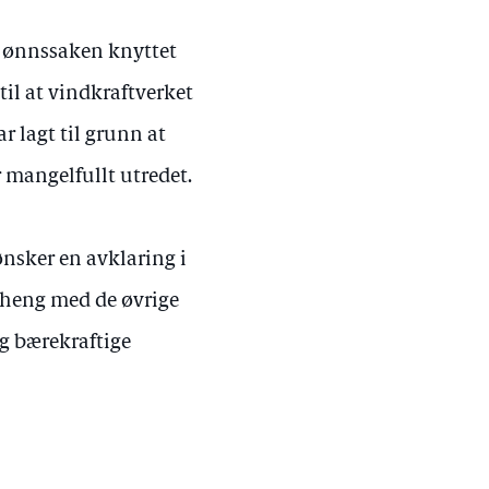
kjønnssaken knyttet
il at vindkraftverket
ar lagt til grunn at
 mangelfullt utredet.
nsker en avklaring i
nheng med de øvrige
og bærekraftige