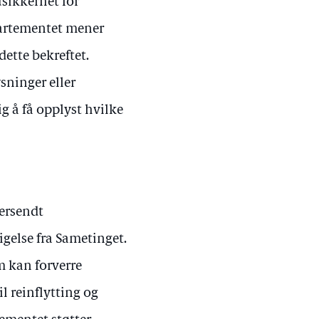
sikkerhet for
partementet mener
 dette bekreftet.
sninger eller
ig å få opplyst hvilke
ersendt
gelse fra Sametinget.
m kan forverre
il reinflytting og