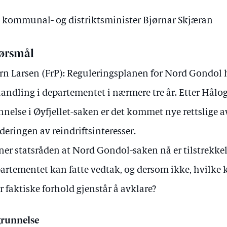
av kommunal- og distriktsminister Bjørnar Skjæran
ørsmål
rn Larsen (FrP): Reguleringsplanen for Nord Gondol h
andling i departementet i nærmere tre år. Etter Hål
nnelse i Øyfjellet-saken er det kommet nye rettslige 
deringen av reindriftsinteresser.
er statsråden at Nord Gondol-saken nå er tilstrekkeli
artementet kan fatte vedtak, og dersom ikke, hvilke k
er faktiske forhold gjenstår å avklare?
runnelse