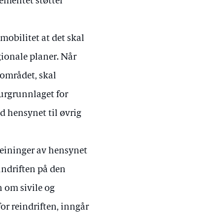
tementet støtter
 mobilitet at det skal
gionale planer. Når
eområdet, skal
turgrunnlaget for
d hensynet til øvrig
veininger av hensynet
indriften på den
 om sivile og
or reindriften, inngår