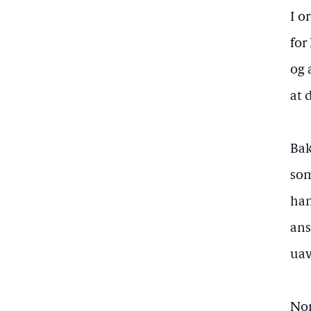
I o
for
og 
at 
Bak
som
han
ans
uav
Nor