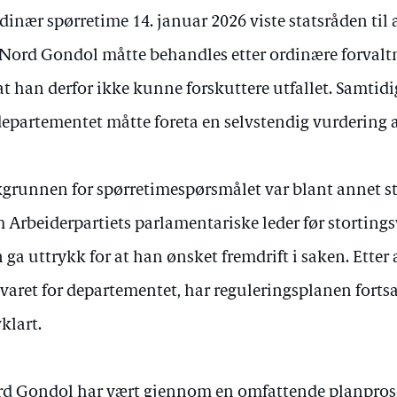
rdinær spørretime 14. januar 2026 viste statsråden til
 Nord Gondol måtte behandles etter ordinære forvaltni
at han derfor ikke kunne forskuttere utfallet. Samtidi
departementet måtte foreta en selvstendig vurdering 
grunnen for spørretimespørsmålet var blant annet st
 Arbeiderpartiets parlamentariske leder før stortings
 ga uttrykk for at han ønsket fremdrift i saken. Etter
varet for departementet, har reguleringsplanen fortsa
klart.
d Gondol har vært gjennom en omfattende planpros