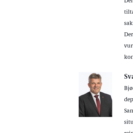
Den
til
sak
Der
vur
kon
Sv
Bjø
dep
Sam
sit