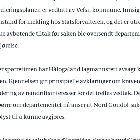
uleringsplanen er vedtatt av Vefsn kommune. Innsig
nstand for mekling hos Statsforvalteren, og det er utr
ke avbøtende tiltak før saken ble oversendt departeme
jørelse.
er spørretimen har Hålogaland lagmannsrett avsagt kj
en. Kjennelsen gir prinsipielle avklaringer om kraven
dering av reindriftsinteresser før det treffes vedtak. D
pørre om departementet nå anser at Nord Gondol-saken
lyst til å kunne avgjøres.