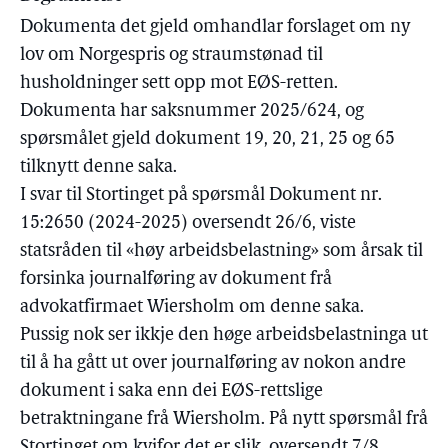
Dokumenta det gjeld omhandlar forslaget om ny
lov om Norgespris og straumstønad til
husholdninger sett opp mot EØS-retten.
Dokumenta har saksnummer 2025/624, og
spørsmålet gjeld dokument 19, 20, 21, 25 og 65
tilknytt denne saka.
I svar til Stortinget på spørsmål Dokument nr.
15:2650 (2024-2025) oversendt 26/6, viste
statsråden til «høy arbeidsbelastning» som årsak til
forsinka journalføring av dokument frå
advokatfirmaet Wiersholm om denne saka.
Pussig nok ser ikkje den høge arbeidsbelastninga ut
til å ha gått ut over journalføring av nokon andre
dokument i saka enn dei EØS-rettslige
betraktningane frå Wiersholm. På nytt spørsmål frå
Stortinget om kvifor det er slik, oversendt 7/8,