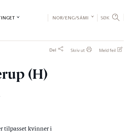
TINGET
NOR/ENG/SÁMI
SØK
Del
Skriv ut
Meld feil
erup (H)
n
r tilpasset kvinner i