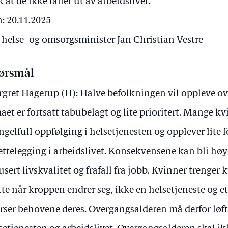
 at de ikke faller ut av arbeidslivet.
: 20.11.2025
v helse- og omsorgsminister Jan Christian Vestre
ørsmål
gret Hagerup (H): Halve befolkningen vil oppleve o
aet er fortsatt tabubelagt og lite prioritert. Mange k
gelfull oppfølging i helsetjenesten og opplever lite f
rettelegging i arbeidslivet. Konsekvensene kan bli høy
usert livskvalitet og frafall fra jobb. Kvinner trenge
tte når kroppen endrer seg, ikke en helsetjeneste og e
rser behovene deres. Overgangsalderen må derfor løft