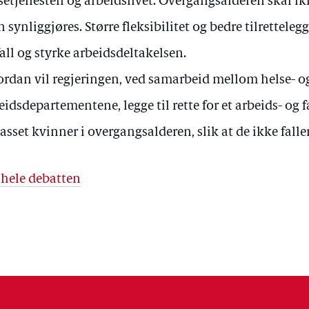
setjenesten og arbeidslivet. Overgangsalderen skal ik
 synliggjøres. Større fleksibilitet og bedre tilrettele
fall og styrke arbeidsdeltakelsen.
rdan vil regjeringen, ved samarbeid mellom helse- o
eidsdepartementene, legge til rette for et arbeids- og 
passet kvinner i overgangsalderen, slik at de ikke falle
 hele debatten