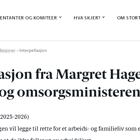
ENTANTER OG KOMITEER
HVA SKJER?
OM STOR
Interpellasjon
llasjoner
lasjon fra Margret Hag
e- og omsorgsministere
 (2025-2026)
 vil legge til rette for et arbeids- og familieliv som e