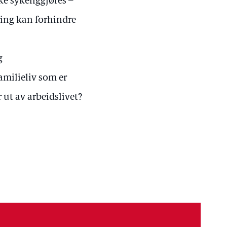
ke sykeliggjøres –
gging kan forhindre
g
familieliv som er
r ut av arbeidslivet?