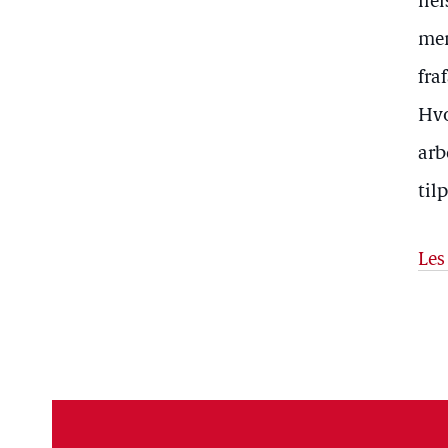
hel
men
fra
Hvo
arb
til
Les