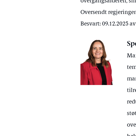
overgangsalderen, slik
Oversendt regjeringen
Besvart: 09.12.2025 a
Sp
Mar
tem
man
til
red
stø
ove