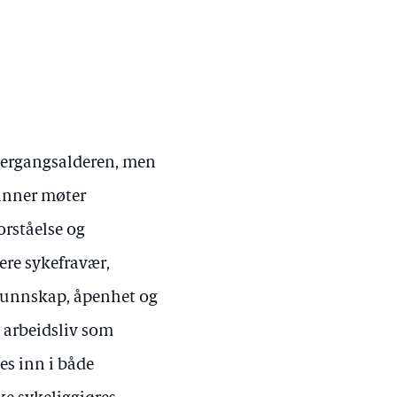
vergangsalderen, men
vinner møter
orståelse og
ere sykefravær,
r kunnskap, åpenhet og
t arbeidsliv som
es inn i både