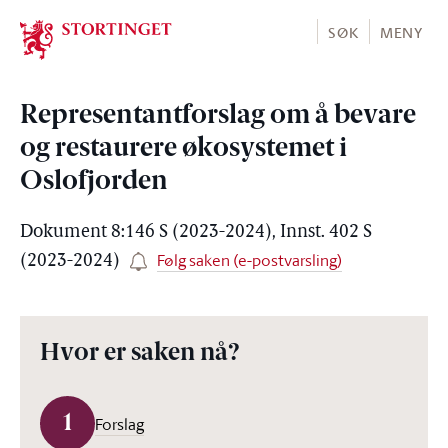
Stortinget.no
SØK
MENY
Representantforslag om å bevare
og restaurere økosystemet i
Oslofjorden
Dokument 8:146 S (2023-2024), Innst. 402 S
Følg saken (e-postvarsling)
(2023-2024)
Hvor er saken nå?
1
Forslag