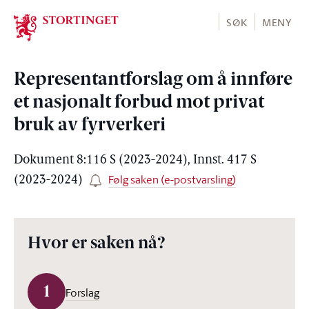
Stortinget.no
SØK
MENY
Representantforslag om å innføre
et nasjonalt forbud mot privat
bruk av fyrverkeri
Dokument 8:116 S (2023-2024), Innst. 417 S
Følg saken (e-postvarsling)
(2023-2024)
Hvor er saken nå?
1
Forslag