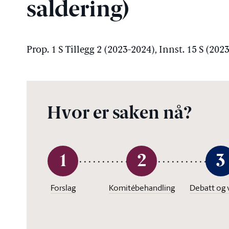
saldering)
Prop. 1 S Tillegg 2 (2023-2024), Innst. 15 S (202
Hvor er saken nå?
1
2
3
Forslag
Komitébehandling
Debatt og 