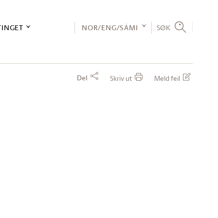
TINGET
NOR/ENG/SÁMI
SØK
Del
Skriv ut
Meld feil