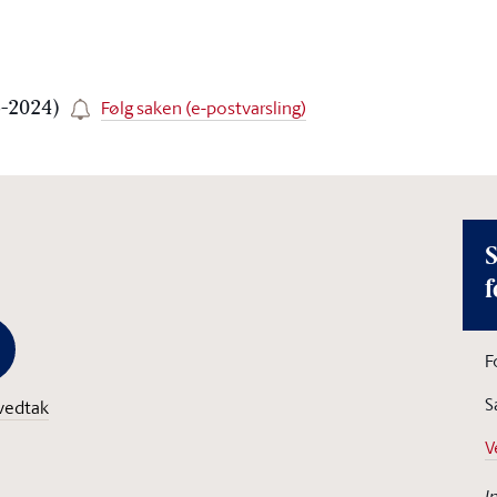
Følg saken (e-postvarsling)
3-2024)
S
f
F
S
vedtak
V
I