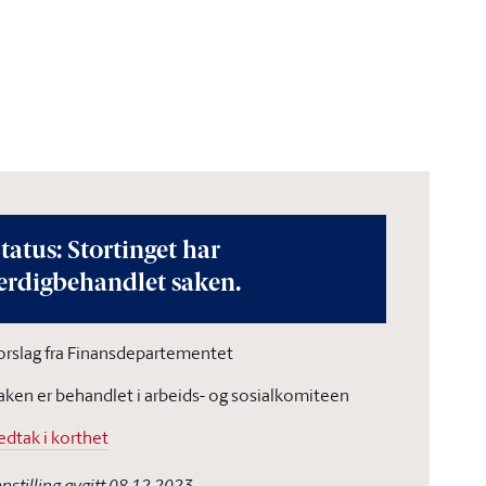
tatus: Stortinget har
erdigbehandlet saken.
orslag fra Finansdepartementet
aken er behandlet i arbeids- og sosialkomiteen
edtak i korthet
nnstilling avgitt 08.12.2023