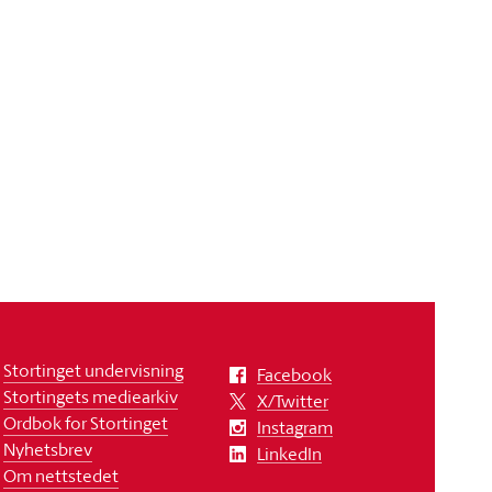
Stortinget undervisning
Facebook
Stortingets mediearkiv
X/Twitter
Ordbok for Stortinget
Instagram
Nyhetsbrev
LinkedIn
Om nettstedet