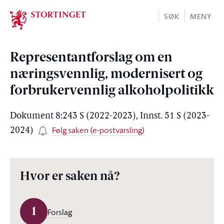
Stortinget.no
SØK
MENY
Representantforslag om en
næringsvennlig, modernisert og
forbrukervennlig alkoholpolitikk
Dokument 8:243 S (2022-2023), Innst. 51 S (2023-
Følg saken (e-postvarsling)
2024)
Hvor er saken nå?
1
Forslag