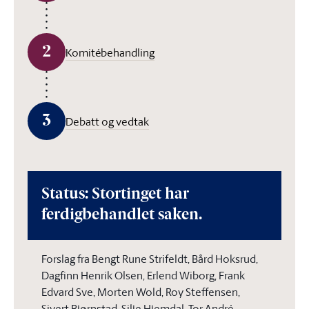
2
Komitébehandling
3
Debatt og vedtak
Status: Stortinget har
ferdigbehandlet saken.
Forslag fra Bengt Rune Strifeldt, Bård Hoksrud,
Dagfinn Henrik Olsen, Erlend Wiborg, Frank
Edvard Sve, Morten Wold, Roy Steffensen,
Sivert Bjørnstad, Silje Hjemdal, Tor André